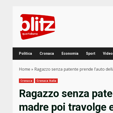
Skip
to
content
Politica
Cronaca
Economia
Sport
Video
Home
»
Ragazzo senza patente prende l’auto della
Cronaca
Cronaca Italia
Ragazzo senza paten
madre poi travolge e