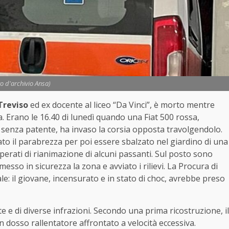
to d'archivio Ansa)
Treviso
ed ex docente al liceo “Da Vinci”, è morto mentre
sa. Erano le 16.40 di lunedì quando una Fiat 500 rossa,
enza patente, ha invaso la corsia opposta travolgendolo.
ndato il parabrezza per poi essere sbalzato nel giardino di una
perati di rianimazione di alcuni passanti. Sul posto sono
messo in sicurezza la zona e avviato i rilievi. La Procura di
le: il giovane, incensurato e in stato di choc, avrebbe preso
 e di diverse infrazioni. Secondo una prima ricostruzione, il
n dosso rallentatore affrontato a velocità eccessiva.