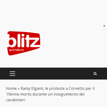
×
Skip
to
content
PRIMARY
MENU
Home
»
Ramy Elgaml, le proteste a Corvetto per il
19enne morto durante un inseguimento dei
carabinieri