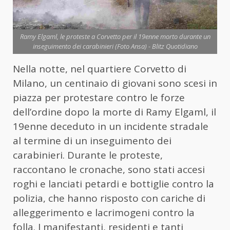
Ramy Elgaml, le proteste a Corvetto per il 19enne morto durante un
inseguimento dei carabinieri (Foto Ansa) - Blitz Quotidiano
Nella notte, nel quartiere Corvetto di
Milano, un centinaio di giovani sono scesi in
piazza per protestare contro le forze
dell’ordine dopo la morte di Ramy Elgaml, il
19enne deceduto in un incidente stradale
al termine di un inseguimento dei
carabinieri. Durante le proteste,
raccontano le cronache, sono stati accesi
roghi e lanciati petardi e bottiglie contro la
polizia, che hanno risposto con cariche di
alleggerimento e lacrimogeni contro la
folla. I manifestanti, residenti e tanti