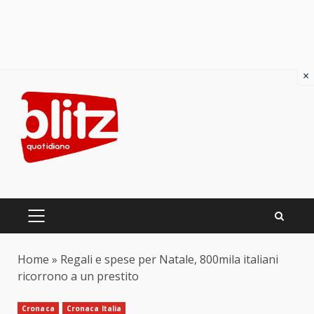
×
Skip
to
content
PRIMARY
MENU
Home
»
Regali e spese per Natale, 800mila italiani
ricorrono a un prestito
Cronaca
Cronaca Italia