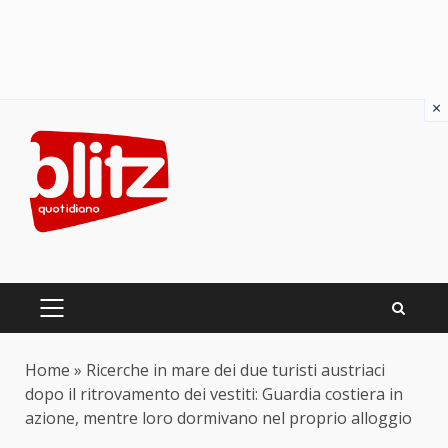
×
Skip
to
content
PRIMARY
MENU
Home
»
Ricerche in mare dei due turisti austriaci
dopo il ritrovamento dei vestiti: Guardia costiera in
azione, mentre loro dormivano nel proprio alloggio