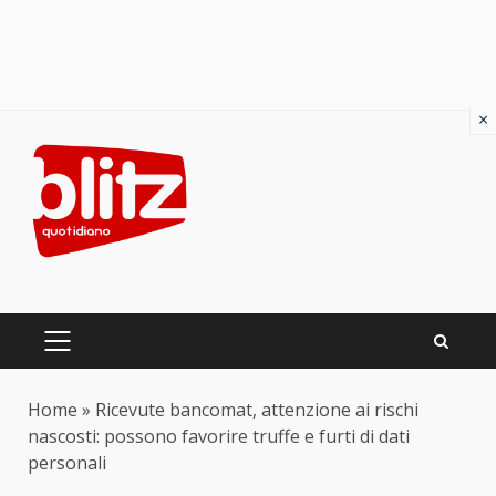
×
Skip
to
content
PRIMARY
MENU
Home
»
Ricevute bancomat, attenzione ai rischi
nascosti: possono favorire truffe e furti di dati
personali