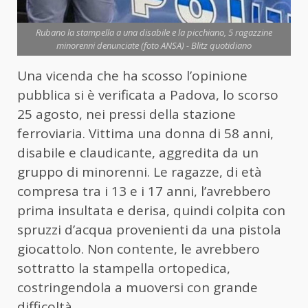
Rubano la stampella a una disabile e la picchiano, 5 ragazzine
minorenni denunciate (foto ANSA) - Blitz quotidiano
Una vicenda che ha scosso l’opinione
pubblica si è verificata a Padova, lo scorso
25 agosto, nei pressi della stazione
ferroviaria. Vittima una donna di 58 anni,
disabile e claudicante, aggredita da un
gruppo di minorenni. Le ragazze, di età
compresa tra i 13 e i 17 anni, l’avrebbero
prima insultata e derisa, quindi colpita con
spruzzi d’acqua provenienti da una pistola
giocattolo. Non contente, le avrebbero
sottratto la stampella ortopedica,
costringendola a muoversi con grande
difficoltà.