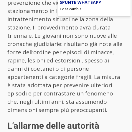
prevenzione che vieta l’accesso e lo
SPUNTE WHATSAPP
Cosa cambia
stazionamento in locali pubblici e di
intrattenimento situati nella zona della
stazione. Il provvedimento avrà durata
triennale. Le giovani non sono nuove alle
cronache giudiziarie: risultano già note alle
forze dell’ordine per episodi di minacce,
rapine, lesioni ed estorsioni, spesso ai
danni di coetanei o di persone
appartenenti a categorie fragili. La misura
è stata adottata per prevenire ulteriori
episodi e per contrastare un fenomeno
che, negli ultimi anni, sta assumendo
dimensioni sempre più preoccupanti.
L’allarme delle autorità