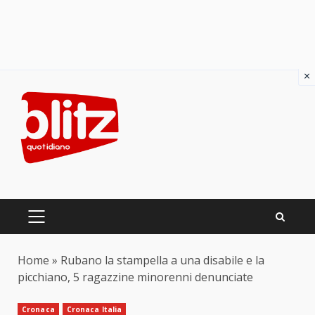
×
Skip
to
content
PRIMARY
MENU
Home
»
Rubano la stampella a una disabile e la
picchiano, 5 ragazzine minorenni denunciate
Cronaca
Cronaca Italia