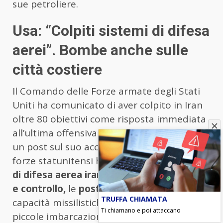
sue petroliere.
Usa: “Colpiti sistemi di difesa
aerei”. Bombe anche sulle
città costiere
Il Comando delle Forze armate degli Stati
Uniti ha comunicato di aver colpito in Iran
oltre 80 obiettivi come risposta immediata
all’ultima offensiva iraniana. Il Centcom, in
un post sul suo account X ha scritto che “le
forze statunitensi hanno colpito i
sistemi
di difesa aerea iraniani,
le
reti di comando
e controllo,
le
postazioni radar costiere,
le
TRUFFA CHIAMATA
capacità missilistiche antinave e oltre 60
Ti chiamano e poi attaccano
piccole imbarcazioni del Corpo delle