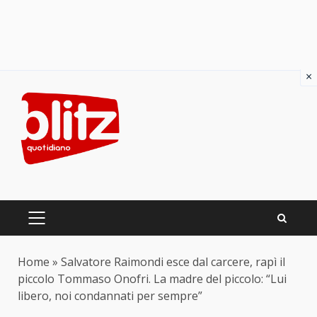
×
Skip
to
content
PRIMARY
MENU
Home
»
Salvatore Raimondi esce dal carcere, rapì il
piccolo Tommaso Onofri. La madre del piccolo: “Lui
libero, noi condannati per sempre”