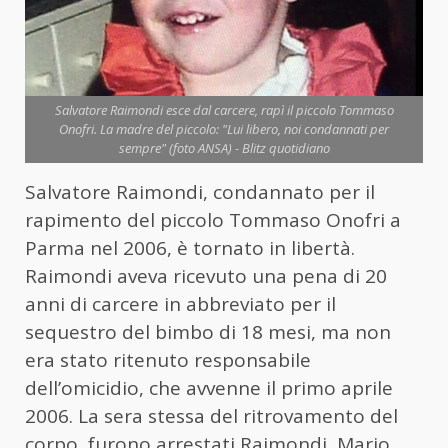
Salvatore Raimondi esce dal carcere, rapì il piccolo Tommaso
Onofri. La madre del piccolo: "Lui libero, noi condannati per
sempre" (foto ANSA) - Blitz quotidiano
Salvatore Raimondi, condannato per il
rapimento del piccolo Tommaso Onofri a
Parma nel 2006, è tornato in libertà.
Raimondi aveva ricevuto una pena di 20
anni di carcere in abbreviato per il
sequestro del bimbo di 18 mesi, ma non
era stato ritenuto responsabile
dell’omicidio, che avvenne il primo aprile
2006. La sera stessa del ritrovamento del
corpo, furono arrestati Raimondi, Mario