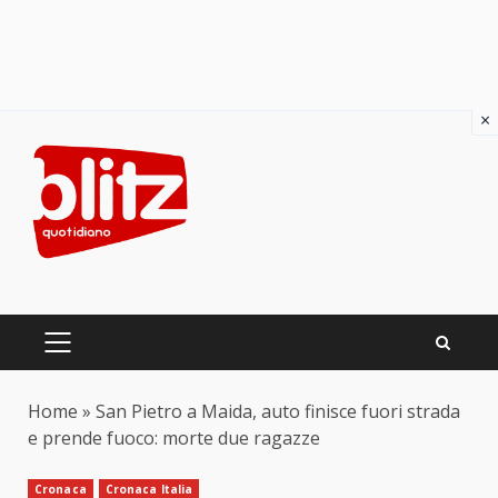
×
Skip
to
content
PRIMARY
MENU
Home
»
San Pietro a Maida, auto finisce fuori strada
e prende fuoco: morte due ragazze
Cronaca
Cronaca Italia