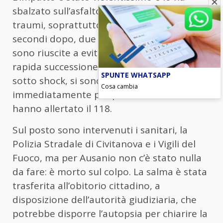
sbalzato sull’asfalto, provocandogli gravi
traumi, soprattutto alla testa. Pochi
secondi dopo, due auto sopraggiunte non
sono riuscite a evitarlo, investendolo in
rapida successione. Entrambi i conducenti,
SPUNTE WHATSAPP
sotto shock, si sono fermati
Cosa cambia
immediatamente per prestare soccorso e
hanno allertato il 118.
Sul posto sono intervenuti i sanitari, la
Polizia Stradale di Civitanova e i Vigili del
Fuoco, ma per Ausanio non c’è stato nulla
da fare: è morto sul colpo. La salma è stata
trasferita all’obitorio cittadino, a
disposizione dell’autorità giudiziaria, che
potrebbe disporre l’autopsia per chiarire la