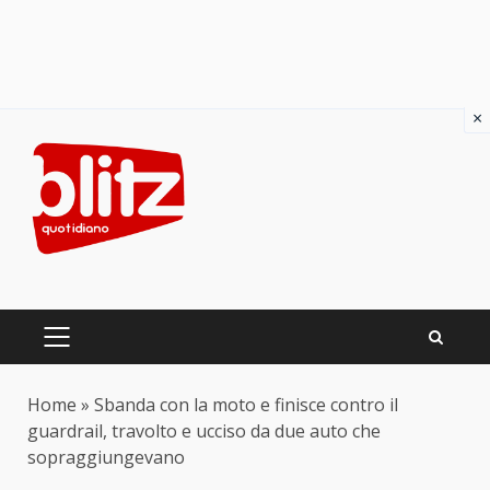
×
Skip
to
content
PRIMARY
MENU
Home
»
Sbanda con la moto e finisce contro il
guardrail, travolto e ucciso da due auto che
sopraggiungevano