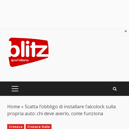
×
Skip
to
content
PRIMARY
MENU
Home
»
Scatta l’obbligo di installare l’alcolock sulla
propria auto: chi deve averlo, come funziona
Cronaca
Cronaca Italia