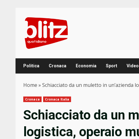
Skip
to
content
Politica
Cronaca
Economia
Sport
Video
Home
»
Schiacciato da un muletto in un’azienda l
Cronaca
Cronaca Italia
Schiacciato da un m
logistica, operaio m