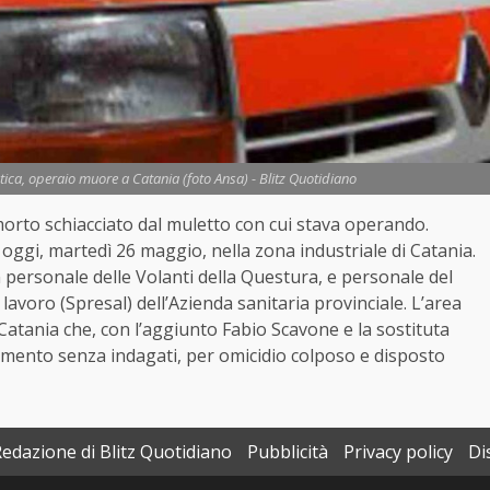
tica, operaio muore a Catania (foto Ansa) - Blitz Quotidiano
 morto schiacciato dal muletto con cui stava operando.
 oggi, martedì 26 maggio, nella zona industriale di Catania.
con personale delle Volanti della Questura, e personale del
lavoro (Spresal) dell’Azienda sanitaria provinciale. L’area
 Catania che, con l’aggiunto Fabio Scavone e la sostituta
omento senza indagati, per omicidio colposo e disposto
Redazione di Blitz Quotidiano
Pubblicità
Privacy policy
Di