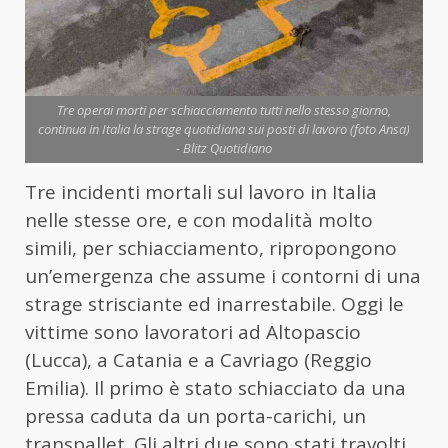
Tre operai morti per schiacciamento tutti nello stesso giorno,
continua in Italia la strage quotidiana sui posti di lavoro (foto Ansa)
- Blitz Quotidiano
Tre incidenti mortali sul lavoro in Italia
nelle stesse ore, e con modalità molto
simili, per schiacciamento, ripropongono
un’emergenza che assume i contorni di una
strage strisciante ed inarrestabile. Oggi le
vittime sono lavoratori ad Altopascio
(Lucca), a Catania e a Cavriago (Reggio
Emilia). Il primo è stato schiacciato da una
pressa caduta da un porta-carichi, un
transpallet. Gli altri due sono stati travolti