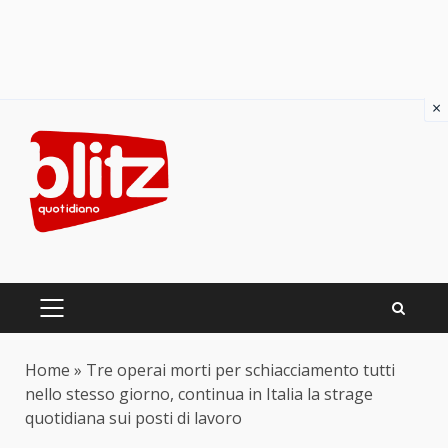
×
Skip
to
content
PRIMARY
MENU
Home
»
Tre operai morti per schiacciamento tutti
nello stesso giorno, continua in Italia la strage
quotidiana sui posti di lavoro