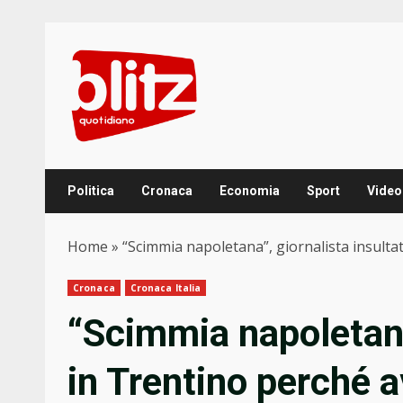
Skip
to
content
Politica
Cronaca
Economia
Sport
Video
Home
»
“Scimmia napoletana”, giornalista insulta
Cronaca
Cronaca Italia
“Scimmia napoletana
in Trentino perché 