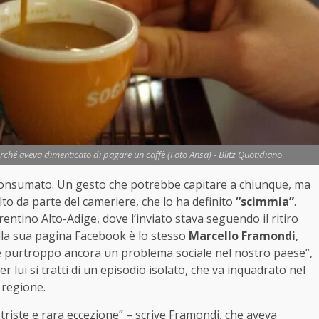
erché aveva dimenticato di pagare un caffè (Foto Ansa) - Blitz Quotidiano
è consumato. Un gesto che potrebbe capitare a chiunque, ma
to da parte del cameriere, che lo ha definito
“scimmia”
.
Trentino Alto-Adige, dove l’inviato stava seguendo il ritiro
ulla sua pagina Facebook è lo stesso
Marcello Framondi
,
o è purtroppo ancora un problema sociale nel nostro paese”,
per lui si tratti di un episodio isolato, che va inquadrato nel
 regione.
triste e rara eccezione” – scrive Framondi, che aveva