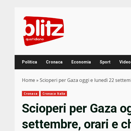
Skip
to
content
Politica
Cronaca
Economia
Sport
Video
Home
»
Scioperi per Gaza oggi e lunedì 22 settembr
Cronaca
Cronaca Italia
Scioperi per Gaza og
settembre, orari e c