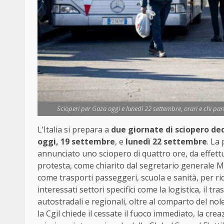
Scioperi per Gaza oggi e lunedì 22 settembre, orari e chi part
L’Italia si prepara a
due giornate di sciopero ded
oggi, 19 settembre
, e
lunedì 22 settembre
. La
annunciato uno sciopero di quattro ore, da effettu
protesta, come chiarito dal segretario generale Ma
come trasporti passeggeri, scuola e sanità, per rid
interessati settori specifici come la logistica, il t
autostradali e regionali, oltre al comparto del nol
la Cgil chiede il cessate il fuoco immediato, la crea