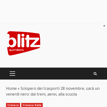
×
Skip
to
content
PRIMARY
MENU
Home
»
Sciopero dei trasporti 28 novembre, sarà un
venerdì nero: dai treni, aerei, alla scuola
Cronaca
Cronaca Italia