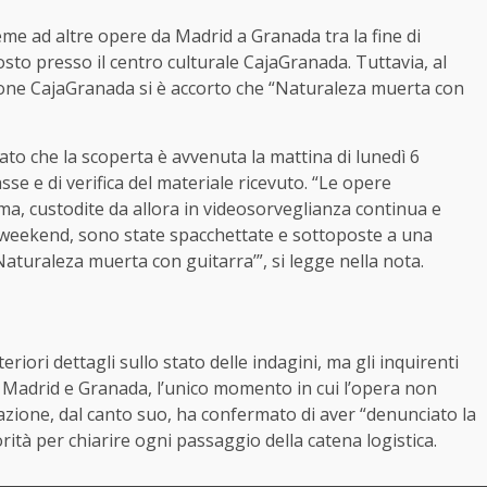
me ad altre opere da Madrid a Granada tra la fine di
osto presso il centro culturale CajaGranada. Tuttavia, al
ione CajaGranada si è accorto che “Naturaleza muerta con
ato che la scoperta è avvenuta la mattina di lunedì 6
sse e di verifica del materiale ricevuto. “Le opere
ima, custodite da allora in videosorveglianza continua e
l weekend, sono state spacchettate e sottoposte a una
Naturaleza muerta con guitarra’”, si legge nella nota.
iori dettagli sullo stato delle indagini, ma gli inquirenti
 Madrid e Granada, l’unico momento in cui l’opera non
azione, dal canto suo, ha confermato di aver “denunciato la
rità per chiarire ogni passaggio della catena logistica.