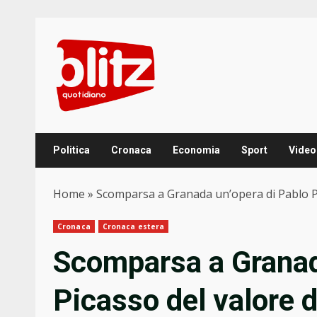
Skip
to
content
Politica
Cronaca
Economia
Sport
Video
Home
»
Scomparsa a Granada un’opera di Pablo Pi
Cronaca
Cronaca estera
Scomparsa a Granad
Picasso del valore 