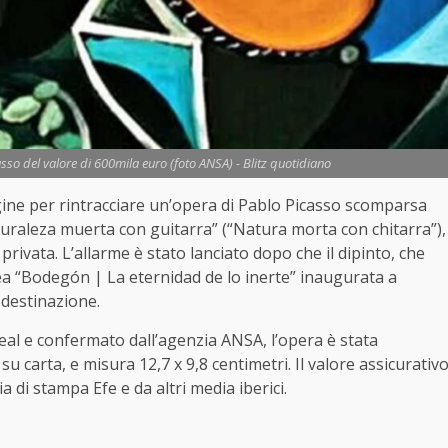
o del valore di 600mila euro (foto ANSA) - Blitz quotidiano
gine per rintracciare un’opera di Pablo Picasso scomparsa
aturaleza muerta con guitarra” (“Natura morta con chitarra”),
rivata. L’allarme è stato lanciato dopo che il dipinto, che
a “Bodegón | La eternidad de lo inerte” inaugurata a
 destinazione.
eal e confermato dall’agenzia ANSA, l’opera è stata
 carta, e misura 12,7 x 9,8 centimetri. Il valore assicurativ
a di stampa Efe e da altri media iberici.