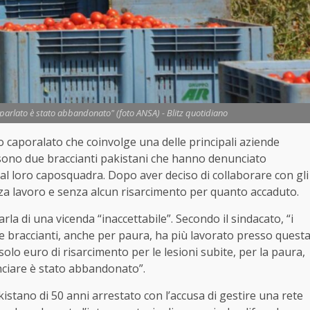
a parlato è stato abbandonato" (foto ANSA) - Blitz quotidiano
o caporalato che coinvolge una delle principali aziende
ci sono due braccianti pakistani che hanno denunciato
al loro caposquadra. Dopo aver deciso di collaborare con gli
nza lavoro e senza alcun risarcimento per quanto accaduto.
arla di una vicenda “inaccettabile”. Secondo il sindacato, “i
e braccianti, anche per paura, ha più lavorato presso quest
olo euro di risarcimento per le lesioni subite, per la paura,
unciare è stato abbandonato”.
tano di 50 anni arrestato con l’accusa di gestire una rete