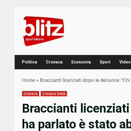
Skip
to
content
Politica
Cronaca
Economia
Sport
Video
Home
»
Braccianti licenziati dopo le denunce: “C
Cronaca
Cronaca Italia
Braccianti licenziat
ha parlato è stato 