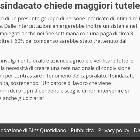
 sindacato chiede maggiori tutele
o di un presunto gruppo di persone incaricate di intimidire i
e. Dalle intercettazioni emergerebbe inoltre un sistema nel
 impiegati anche nei fine settimana con una paga di circa 8
, oltre il 60% del compenso sarebbe stato trattenuto dal
nvolgimento di altre aziende agricole e verificare tutte le
e la necessità di creare una rete nazionale di condivisione
ili per contrastare il fenomeno del caporalato. Il sindacato
volta, sostenendo: “Un datore di lavoro che viene
ni dei propri dipendenti e sceglie di non intervenire si
 anche giudiziaria”.
Redazione di Blitz Quotidiano
Pubblicità
Privacy policy
Di