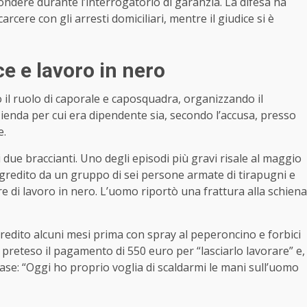
spondere durante l’interrogatorio di garanzia. La difesa ha
arcere con gli arresti domiciliari, mentre il giudice si è
e e lavoro in nero
 il ruolo di caporale e caposquadra, organizzando il
zienda per cui era dipendente sia, secondo l’accusa, presso
e.
 due braccianti. Uno degli episodi più gravi risale al maggio
gredito da un gruppo di sei persone armate di tirapugni e
re di lavoro in nero. L’uomo riportò una frattura alla schiena
edito alcuni mesi prima con spray al peperoncino e forbici
 preteso il pagamento di 550 euro per “lasciarlo lavorare” e,
ase: “Oggi ho proprio voglia di scaldarmi le mani sull’uomo