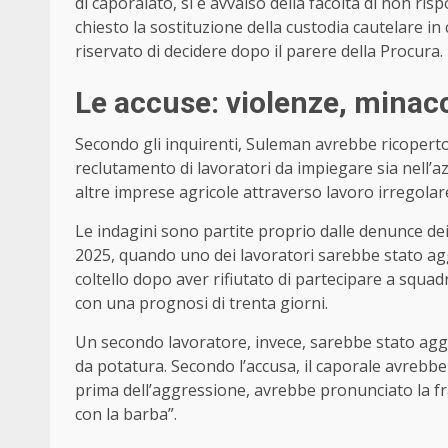
di caporalato, si è avvalso della facoltà di non ri
chiesto la sostituzione della custodia cautelare in c
riservato di decidere dopo il parere della Procura.
Le accuse: violenze, minacc
Secondo gli inquirenti, Suleman avrebbe ricoperto
reclutamento di lavoratori da impiegare sia nell’a
altre imprese agricole attraverso lavoro irregolar
Le indagini sono partite proprio dalle denunce dei
2025, quando uno dei lavoratori sarebbe stato ag
coltello dopo aver rifiutato di partecipare a squad
con una prognosi di trenta giorni.
Un secondo lavoratore, invece, sarebbe stato aggr
da potatura. Secondo l’accusa, il caporale avrebbe
prima dell’aggressione, avrebbe pronunciato la fr
con la barba”.