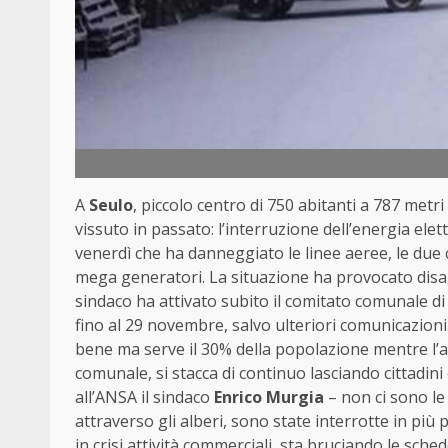
A
Seulo
, piccolo centro di 750 abitanti a 787 metri 
vissuto in passato: l’interruzione dell’energia elet
venerdì che ha danneggiato le linee aeree, le due 
mega generatori. La situazione ha provocato disagi 
sindaco ha attivato subito il comitato comunale di 
fino al 29 novembre, salvo ulteriori comunicazioni
bene ma serve il 30% della popolazione mentre l’alt
comunale, si stacca di continuo lasciando cittadin
all’ANSA il sindaco
Enrico Murgia
– non ci sono le
attraverso gli alberi, sono state interrotte in più 
in crisi attività commerciali, sta bruciando le sch