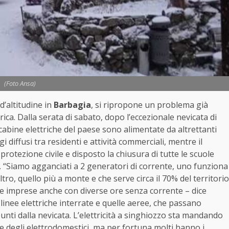
(Foto Ansa)
d’altitudine in
Barbagia
, si ripropone un problema già
trica. Dalla serata di sabato, dopo l’eccezionale nevicata di
cabine elettriche del paese sono alimentate da altrettanti
diffusi tra residenti e attività commerciali, mentre il
protezione civile e disposto la chiusura di tutte le scuole
. “Siamo agganciati a 2 generatori di corrente, uno funziona
ro, quello più a monte e che serve circa il 70% del territorio
i e imprese anche con diverse ore senza corrente – dice
 linee elettriche interrate e quelle aeree, che passano
punti dalla nevicata. L’elettricità a singhiozzo sta mandando
ede degli elettrodomestici, ma per fortuna molti hanno i