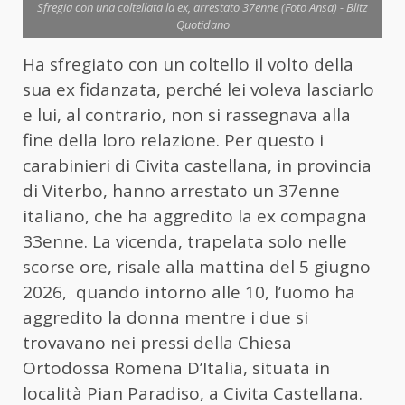
Sfregia con una coltellata la ex, arrestato 37enne (Foto Ansa) - Blitz
Quotidano
Ha sfregiato con un coltello il volto della
sua ex fidanzata, perché lei voleva lasciarlo
e lui, al contrario, non si rassegnava alla
fine della loro relazione. Per questo i
carabinieri di Civita castellana, in provincia
di Viterbo, hanno arrestato un 37enne
italiano, che ha aggredito la ex compagna
33enne. La vicenda, trapelata solo nelle
scorse ore, risale alla mattina del 5 giugno
2026, quando intorno alle 10, l’
uomo
ha
aggredito la donna mentre i due si
trovavano nei pressi della Chiesa
Ortodossa Romena D’Italia, situata in
località Pian Paradiso, a Civita Castellana.