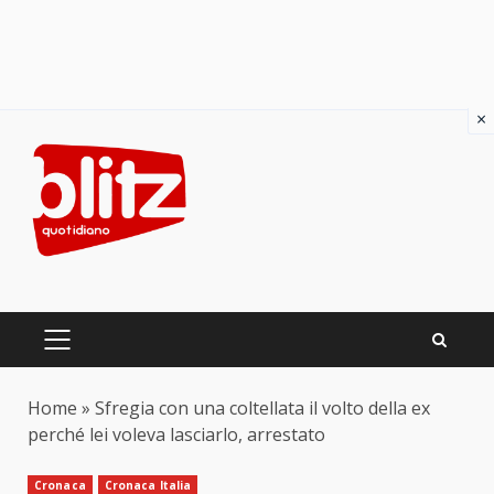
×
Skip
to
content
PRIMARY
MENU
Home
»
Sfregia con una coltellata il volto della ex
perché lei voleva lasciarlo, arrestato
Cronaca
Cronaca Italia