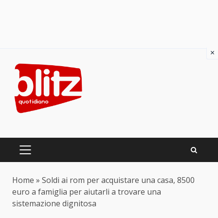
×
Skip
to
content
PRIMARY
MENU
Home
»
Soldi ai rom per acquistare una casa, 8500
euro a famiglia per aiutarli a trovare una
sistemazione dignitosa