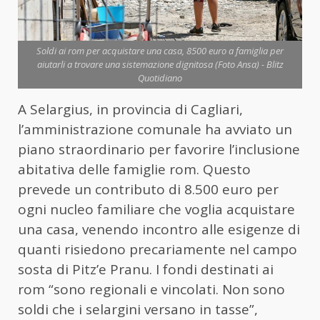
Soldi ai rom per acquistare una casa, 8500 euro a famiglia per
aiutarli a trovare una sistemazione dignitosa (Foto Ansa) - Blitz
Quotidiano
A Selargius, in provincia di Cagliari,
l’amministrazione comunale ha avviato un
piano straordinario per favorire l’inclusione
abitativa delle famiglie rom. Questo
prevede un contributo di 8.500 euro per
ogni nucleo familiare che voglia acquistare
una casa, venendo incontro alle esigenze di
quanti risiedono precariamente nel campo
sosta di Pitz’e Pranu. I fondi destinati ai
rom “sono regionali e vincolati. Non sono
soldi che i selargini versano in tasse”,