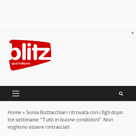
×
Skip
to
content
PRIMARY
MENU
Home
»
Sonia Bottacchiari ritrovata con i figli dopo
tre settimane: “Tutti in buone condizioni”. Non
vogliono essere rintracciati