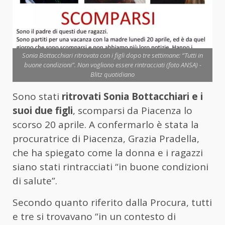
Sonia Bottacchiari ritrovata con i figli dopo tre settimane: “Tutti in
buone condizioni”. Non vogliono essere rintracciati (foto ANSA) -
Blitz quotidiano
Sono stati
ritrovati Sonia Bottacchiari e i
suoi due figli
, scomparsi da Piacenza lo
scorso 20 aprile. A confermarlo è stata la
procuratrice di Piacenza, Grazia Pradella,
che ha spiegato come la donna e i ragazzi
siano stati rintracciati “in buone condizioni
di salute”.
Secondo quanto riferito dalla Procura, tutti
e tre si trovavano “in un contesto di