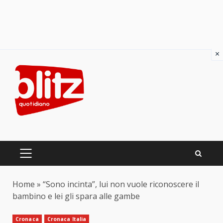
×
Skip
to
content
PRIMARY
MENU
Home
»
“Sono incinta”, lui non vuole riconoscere il
bambino e lei gli spara alle gambe
Cronaca
Cronaca Italia