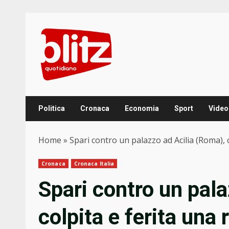
Skip
to
content
Politica
Cronaca
Economia
Sport
Video
Home
»
Spari contro un palazzo ad Acilia (Roma), 
Cronaca
Cronaca Italia
Spari contro un pala
colpita e ferita una