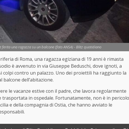
e ferita una ragazza su un balcone (foto ANSA) - Blitz quotidiano
periferia di Roma, una ragazza egiziana di 19 anni è rimasta
isodio è avvenuto in via Giuseppe Beduschi, dove ignoti, a
i colpi contro un palazzo. Uno dei proiettili ha raggiunto la
l balcone dell’abitazione.
rrere le vacanze estive con il padre, che lavora regolarmente
 e trasportata in ospedale. Fortunatamente, non è in pericol
 Acilia e della compagnia di Ostia, che hanno avviato le
responsabili.