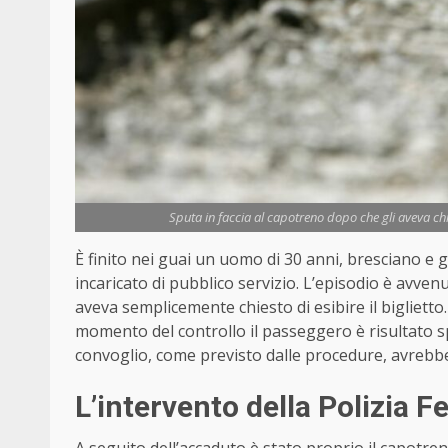
Sputa in faccia al capotreno dopo che gli aveva chi
È finito nei guai un uomo di 30 anni, bresciano e g
incaricato di pubblico servizio. L’episodio è avven
aveva semplicemente chiesto di esibire il biglietto
momento del controllo il passeggero è risultato spr
convoglio, come previsto dalle procedure, avrebbe
L’intervento della Polizia F