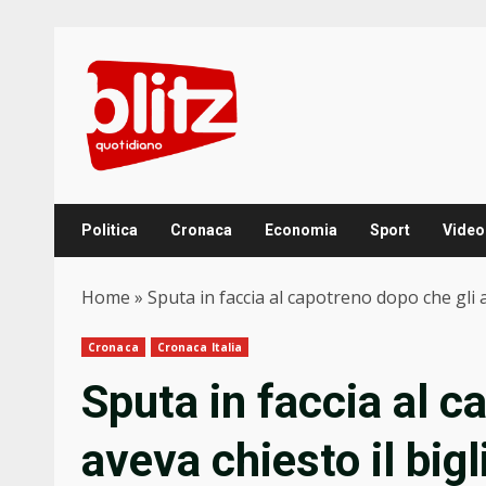
Skip
to
content
Politica
Cronaca
Economia
Sport
Video
Home
»
Sputa in faccia al capotreno dopo che gli 
Cronaca
Cronaca Italia
Sputa in faccia al c
aveva chiesto il big