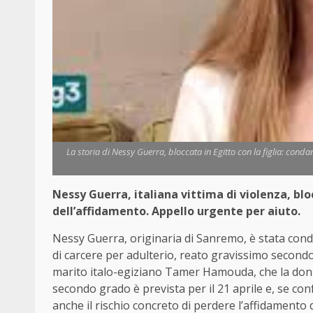
La storia di Nessy Guerra, bloccata in Egitto con la figlia: conda
Nessy Guerra, italiana vittima di violenza, bloc
dell’affidamento. Appello urgente per aiuto.
Nessy Guerra, originaria di Sanremo, è stata con
di carcere per adulterio, reato gravissimo secondo 
marito italo-egiziano Tamer Hamouda, che la don
secondo grado è prevista per il 21 aprile e, se c
anche il rischio concreto di perdere l’affidamento 