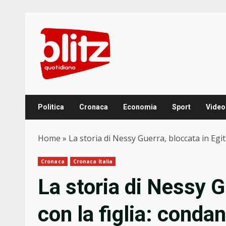
Skip
to
content
Politica
Cronaca
Economia
Sport
Video
Home
»
La storia di Nessy Guerra, bloccata in Egi
Cronaca
Cronaca Italia
La storia di Nessy G
con la figlia: conda