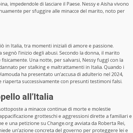
na, impedendole di lasciare il Paese. Nessy e Aisha vivono
tinuamente per sfuggire alle minacce del marito, noto per
in Italia, tra momenti iniziali di amore e passione.
lia segnò l’inizio degli abusi. Secondo la donna, il marito
fisicamente. Una notte, per salvarsi, Nessy fuggì con la
annato per stalking e maltrattamenti in Italia. Quando i
Hamouda ha presentato un’accusa di adulterio nel 2024,
 e riaperta successivamente con presunti testimoni falsi.
ello all’Italia
 sottoposte a minacce continue di morte e molestie
iappacificazione grotteschi e aggressioni dirette a familiari e
ene e una petizione su Change.org avviata da Roberta Rei,
 chiede un’azione concreta del governo per proteggere lei e