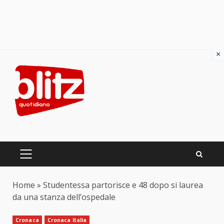
×
Skip
to
content
PRIMARY
MENU
Home
»
Studentessa partorisce e 48 dopo si laurea
da una stanza dell’ospedale
Cronaca
Cronaca Italia