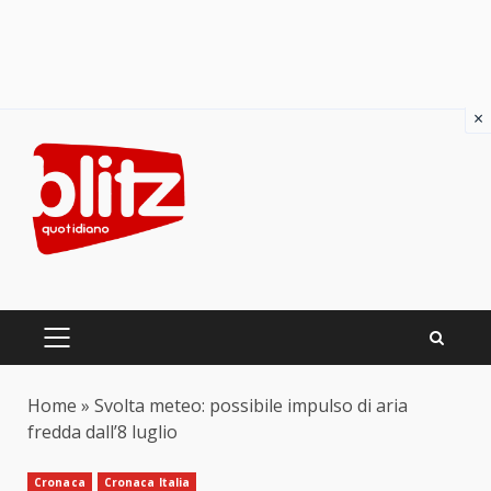
×
Skip
to
content
PRIMARY
MENU
Home
»
Svolta meteo: possibile impulso di aria
fredda dall’8 luglio
Cronaca
Cronaca Italia