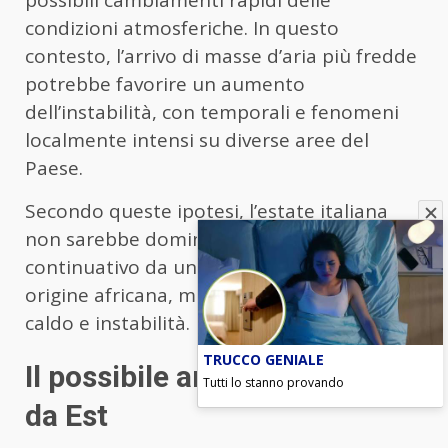
possibili cambiamenti rapidi delle
condizioni atmosferiche. In questo
contesto, l’arrivo di masse d’aria più fredde
potrebbe favorire un aumento
dell’instabilità, con temporali e fenomeni
localmente intensi su diverse aree del
Paese.
Secondo queste ipotesi, l’estate italiana
non sarebbe dominata in modo
continuativo da un’alta pressione stabile di
origine africana, ma da fasi alterne tra
caldo e instabilità.
TRUCCO GENIALE
Il possibile arrivo del fronte
Tutti lo stanno provando
da Est