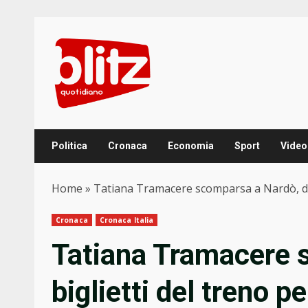
Skip
to
content
Politica
Cronaca
Economia
Sport
Video
Home
»
Tatiana Tramacere scomparsa a Nardò, dai b
Cronaca
Cronaca Italia
Tatiana Tramacere 
biglietti del treno pe