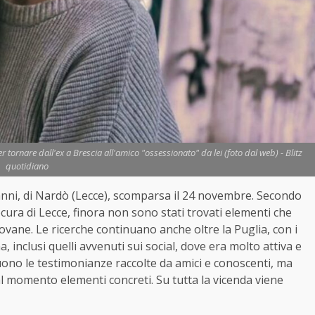
tornare dall'ex a Brescia all'amico "ossessionato" da lei (foto dal web) - Blitz
quotidiano
nni, di Nardò (Lecce), scomparsa il 24 novembre. Secondo
ura di Lecce, finora non sono stati trovati elementi che
vane. Le ricerche continuano anche oltre la Puglia, con i
, inclusi quelli avvenuti sui social, dove era molto attiva e
uono le testimonianze raccolte da amici e conoscenti, ma
l momento elementi concreti. Su tutta la vicenda viene