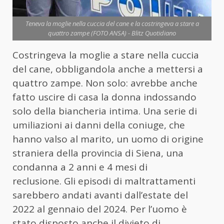
Teneva la moglie nella cuccia del cane e la costringeva a stare a
quattro zampe (FOTO ANSA) - Blitz Quotidiano
Costringeva la moglie a stare nella cuccia
del cane, obbligandola anche a mettersi a
quattro zampe. Non solo: avrebbe anche
fatto uscire di casa la donna indossando
solo della biancheria intima. Una serie di
umiliazioni ai danni della coniuge, che
hanno valso al marito, un uomo di origine
straniera della provincia di Siena, una
condanna a 2 anni e 4 mesi di
reclusione. Gli episodi di maltrattamenti
sarebbero andati avanti dall’estate del
2022 al gennaio del 2024. Per l’uomo è
stato disposto anche il divieto di