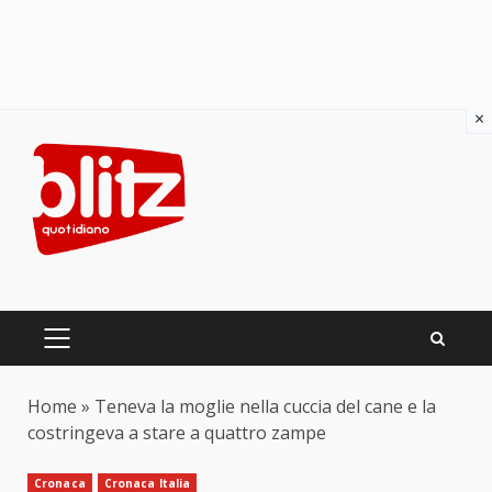
×
Skip
to
content
PRIMARY
MENU
Home
»
Teneva la moglie nella cuccia del cane e la
costringeva a stare a quattro zampe
Cronaca
Cronaca Italia