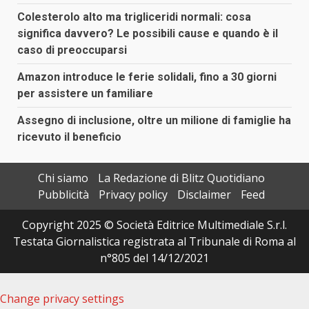
Colesterolo alto ma trigliceridi normali: cosa
significa davvero? Le possibili cause e quando è il
caso di preoccuparsi
Amazon introduce le ferie solidali, fino a 30 giorni
per assistere un familiare
Assegno di inclusione, oltre un milione di famiglie ha
ricevuto il beneficio
Chi siamo
La Redazione di Blitz Quotidiano
Pubblicità
Privacy policy
Disclaimer
Feed
Copyright 2025 © Società Editrice Multimediale S.r.l.
Testata Giornalistica registrata al Tribunale di Roma al
n°805 del 14/12/2021
Change privacy settings