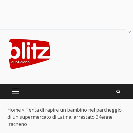
×
Skip
to
content
PRIMARY
MENU
Home
»
Tenta di rapire un bambino nel parcheggio
di un supermercato di Latina, arrestato 34enne
iracheno