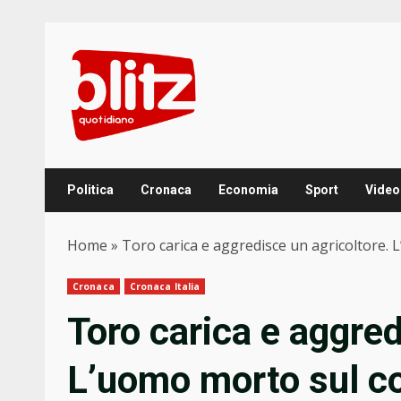
Skip
to
content
Politica
Cronaca
Economia
Sport
Video
Home
»
Toro carica e aggredisce un agricoltore.
Cronaca
Cronaca Italia
Toro carica e aggred
L’uomo morto sul c