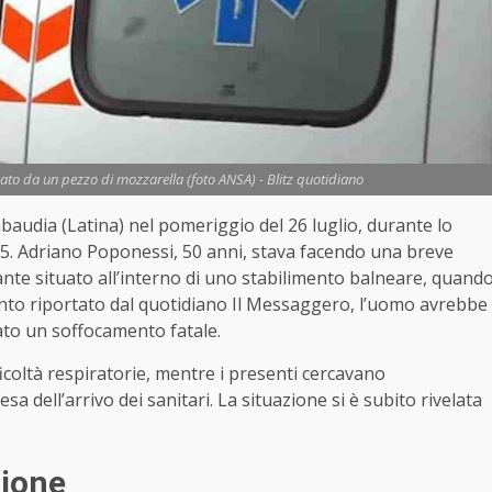
to da un pezzo di mozzarella (foto ANSA) - Blitz quotidiano
Sabaudia (Latina) nel pomeriggio del 26 luglio, durante lo
25. Adriano Poponessi, 50 anni, stava facendo una breve
nte situato all’interno di uno stabilimento balneare, quand
nto riportato dal quotidiano Il Messaggero, l’uomo avrebbe
ato un soffocamento fatale.
ficoltà respiratorie, mentre i presenti cercavano
sa dell’arrivo dei sanitari. La situazione si è subito rivelata
zione