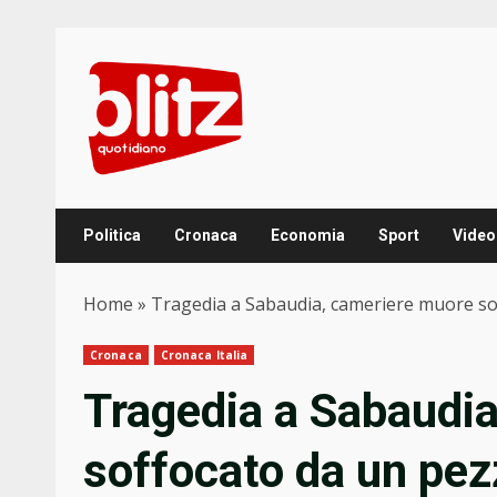
Skip
to
content
Politica
Cronaca
Economia
Sport
Video
Home
»
Tragedia a Sabaudia, cameriere muore so
Cronaca
Cronaca Italia
Tragedia a Sabaudi
soffocato da un pez