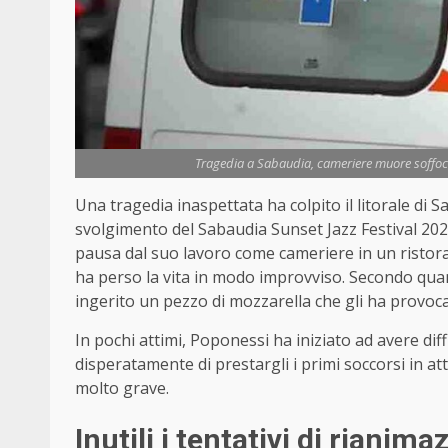
Tragedia a Sabaudia, cameriere muore soffoca
Una tragedia inaspettata ha colpito il litorale di 
svolgimento del Sabaudia Sunset Jazz Festival 20
pausa dal suo lavoro come cameriere in un ristora
ha perso la vita in modo improvviso. Secondo qua
ingerito un pezzo di mozzarella che gli ha provoc
In pochi attimi, Poponessi ha iniziato ad avere dif
disperatamente di prestargli i primi soccorsi in atte
molto grave.
Inutili i tentativi di rianima