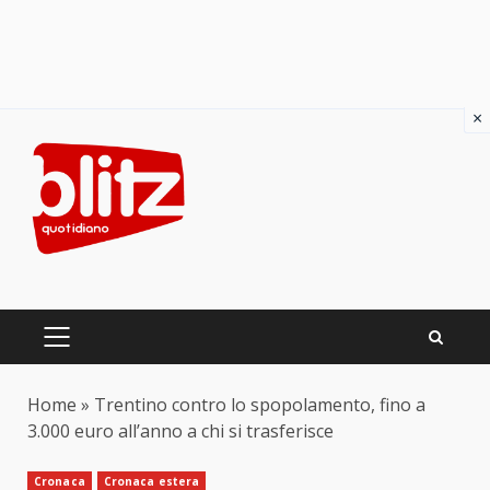
×
Skip
to
content
PRIMARY
MENU
Home
»
Trentino contro lo spopolamento, fino a
3.000 euro all’anno a chi si trasferisce
Cronaca
Cronaca estera