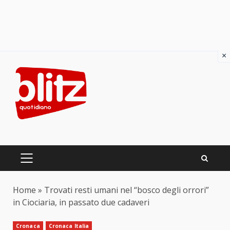
×
Skip
to
content
PRIMARY
MENU
Home
»
Trovati resti umani nel “bosco degli orrori”
in Ciociaria, in passato due cadaveri
Cronaca
Cronaca Italia