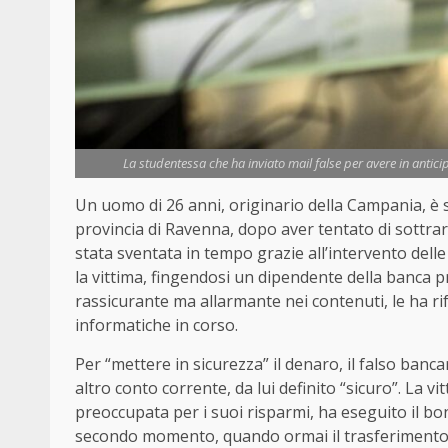
La studentessa che ha inviato mail false per avere in antici
Un uomo di 26 anni, originario della Campania, è s
provincia di Ravenna, dopo aver tentato di sottrar
stata sventata in tempo grazie all’intervento dell
la vittima, fingendosi un dipendente della banca 
rassicurante ma allarmante nei contenuti, le ha rif
informatiche in corso.
Per “mettere in sicurezza” il denaro, il falso banca
altro conto corrente, da lui definito “sicuro”. La v
preoccupata per i suoi risparmi, ha eseguito il bon
secondo momento, quando ormai il trasferimento 