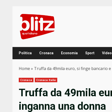
Skip
to
content
Politica
Cronaca
Economia
Sport
Video
Home
»
Truffa da 49mila euro, si finge bancario
Cronaca
Cronaca Italia
Truffa da 49mila eur
inganna una donna