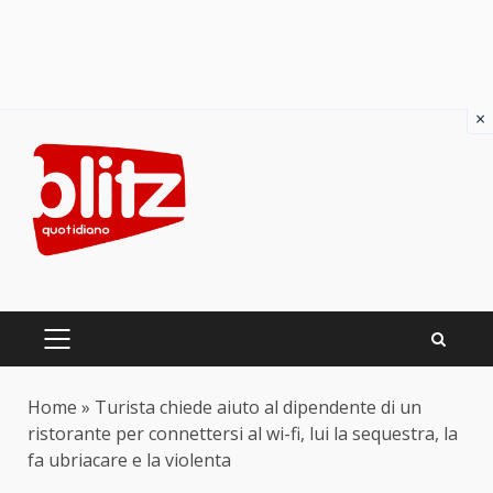
×
Skip
to
content
PRIMARY
MENU
Home
»
Turista chiede aiuto al dipendente di un
ristorante per connettersi al wi-fi, lui la sequestra, la
fa ubriacare e la violenta