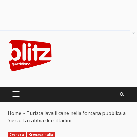
×
Skip
to
content
PRIMARY
MENU
Home
»
Turista lava il cane nella fontana pubblica a
Siena. La rabbia dei cittadini
Cronaca
Cronaca Italia