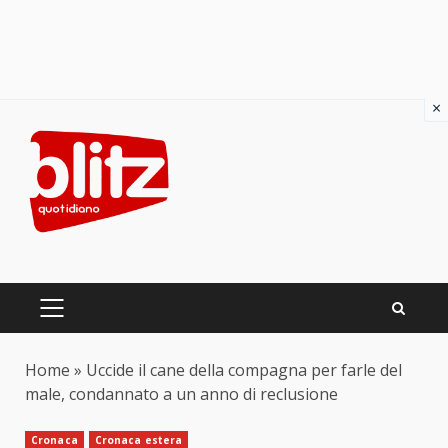
×
Skip
to
content
PRIMARY
MENU
Home
»
Uccide il cane della compagna per farle del
male, condannato a un anno di reclusione
Cronaca
Cronaca estera