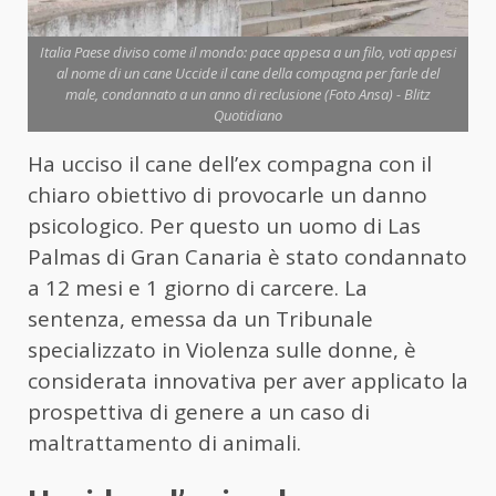
Italia Paese diviso come il mondo: pace appesa a un filo, voti appesi
al nome di un cane Uccide il cane della compagna per farle del
male, condannato a un anno di reclusione (Foto Ansa) - Blitz
Quotidiano
Ha ucciso il cane dell’ex compagna con il
chiaro obiettivo di provocarle un danno
psicologico. Per questo un uomo di Las
Palmas di Gran Canaria è stato condannato
a 12 mesi e 1 giorno di carcere. La
sentenza, emessa da un Tribunale
specializzato in Violenza sulle donne, è
considerata innovativa per aver applicato la
prospettiva di genere a un caso di
maltrattamento di animali.