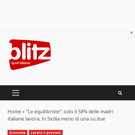
×
Skip
to
content
PRIMARY
MENU
Home
»
“Le equilibriste”: solo il 58% delle madri
italiane lavora. In Sicilia meno di una su due
Economia
Lavoro e pensioni