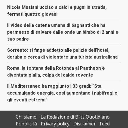
Nicola Musiani ucciso a calci e pugni in strada,
fermati quattro giovani
Il video della catena umana di bagnanti che ha
permesso di salvare dalle onde un bimbo di 2 anni e
suo padre
Sorrento: si finge addetto alle pulizie dell’hotel,
deruba e cerca di violentare una turista australiana
Roma: la fontana della Rotonda al Pantheon è
diventata gialla, colpa del caldo rovente
Il Mediterraneo ha raggiunto i 33 gradi: “Sta
accumulando energia, così aumentano i nubifragi e
gli eventi estremi”
Chi siamo
La Redazione di Blitz Quotidiano
Pubblicità
Privacy policy
Disclaimer
Feed