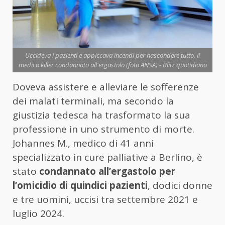
Uccideva i pazienti e appiccava incendi per nascondere tutto, il
medico killer condannato all'ergastolo (foto ANSA) - Blitz quotidiano
Doveva assistere e alleviare le sofferenze
dei malati terminali, ma secondo la
giustizia tedesca ha trasformato la sua
professione in uno strumento di morte.
Johannes M., medico di 41 anni
specializzato in cure palliative a Berlino, è
stato
condannato all’ergastolo per
l’omicidio di quindici pazienti
, dodici donne
e tre uomini, uccisi tra settembre 2021 e
luglio 2024.