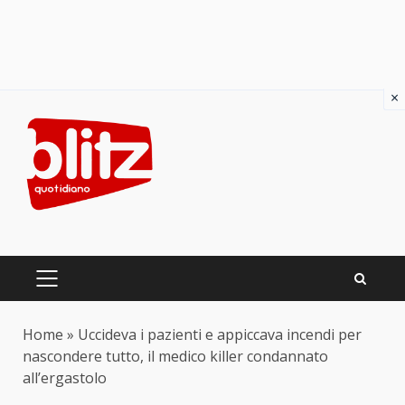
×
Skip
to
content
PRIMARY
MENU
Home
»
Uccideva i pazienti e appiccava incendi per
nascondere tutto, il medico killer condannato
all’ergastolo