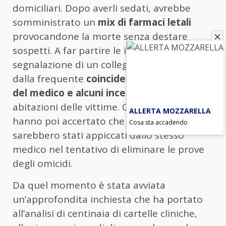
domiciliari. Dopo averli sedati, avrebbe
somministrato un
mix di farmaci letali
provocandone la morte senza destare
sospetti. A far partire le indagini è stata la
segnalazione di un collega, insospettito
dalla frequente
coincidenza tra le visite
del medico e alcuni incendi
scoppiati nelle
abitazioni delle vittime. Gli investigatori
ALLERTA MOZZARELLA
hanno poi accertato che quegli incendi
Cosa sta accadendo
sarebbero stati appiccati dallo stesso
medico nel tentativo di eliminare le prove
degli omicidi.
Da quel momento è stata avviata
un’approfondita inchiesta che ha portato
all’analisi di centinaia di cartelle cliniche,