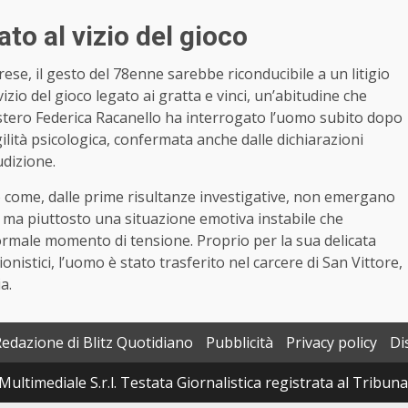
ato al vizio del gioco
ese, il gesto del 78enne sarebbe riconducibile a un litigio
 vizio del gioco legato ai gratta e vinci, un’abitudine che
istero Federica Racanello ha interrogato l’uomo subito dopo
ilità psicologica, confermata anche dalle dichiarazioni
udizione.
 come, dalle prime risultanze investigative, non emergano
a, ma piuttosto una situazione emotiva instabile che
rmale momento di tensione. Proprio per la sua delicata
onistici, l’uomo è stato trasferito nel carcere di San Vittore,
a.
Redazione di Blitz Quotidiano
Pubblicità
Privacy policy
Di
Multimediale S.r.l. Testata Giornalistica registrata al Tribun