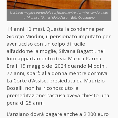
Uccise la moglie sparandole col fucile mentre dormiva, condannato
a 14 anni e 10 mesi (Foto Ansa) - Blitz Quotidiano
14 anni 10 mesi. Questa la condanna per
Giorgio Miodini, il pensionato imputato per
aver ucciso con un colpo di fucile
all’addome la moglie, Silvana Bagatti, nel
loro appartamento di via Marx a Parma.
Era il 15 maggio del 2024 quando Miodini,
77 anni, sparò alla donna mentre dormiva.
La Corte d’Assise, presieduta da Maurizio
Boselli, non ha riconosciuto la
premeditazione: l’accusa aveva chiesto una
pena di 25 anni.
L’anziano dovrà pagare anche a 2.200 euro