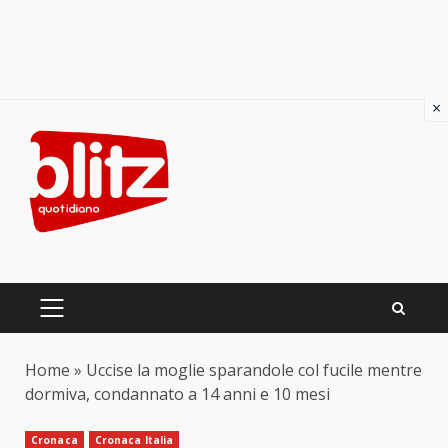
×
Skip
to
content
PRIMARY
MENU
Home
»
Uccise la moglie sparandole col fucile mentre
dormiva, condannato a 14 anni e 10 mesi
Cronaca
Cronaca Italia