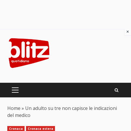
×
Skip
to
content
PRIMARY
MENU
Home
»
Un adulto su tre non capisce le indicazioni
del medico
Cronaca
Cronaca estera