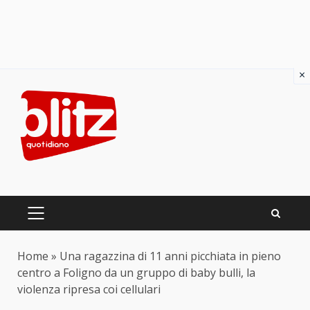
×
Skip
to
content
PRIMARY
MENU
Home
»
Una ragazzina di 11 anni picchiata in pieno
centro a Foligno da un gruppo di baby bulli, la
violenza ripresa coi cellulari