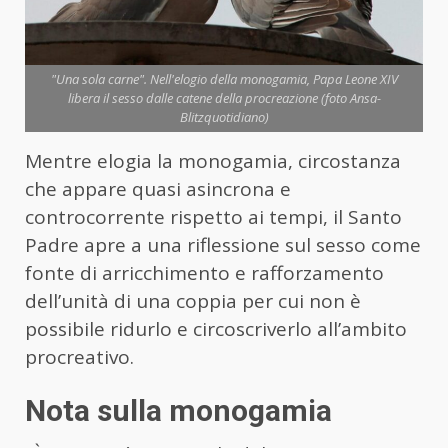
"Una sola carne". Nell'elogio della monogamia, Papa Leone XIV
libera il sesso dalle catene della procreazione (foto Ansa-
Blitzquotidiano)
Mentre elogia la monogamia, circostanza
che appare quasi asincrona e
controcorrente rispetto ai tempi, il Santo
Padre apre a una riflessione sul sesso come
fonte di arricchimento e rafforzamento
dell’unità di una coppia per cui non è
possibile ridurlo e circoscriverlo all’ambito
procreativo.
Nota sulla monogamia