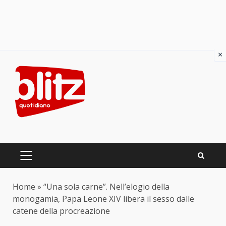
×
Skip
to
content
PRIMARY
MENU
Home
»
“Una sola carne”. Nell’elogio della
monogamia, Papa Leone XIV libera il sesso dalle
catene della procreazione