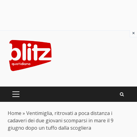
×
Skip
to
content
PRIMARY
MENU
Home
»
Ventimiglia, ritrovati a poca distanza i
cadaveri dei due giovani scomparsi in mare il 9
giugno dopo un tuffo dalla scogliera