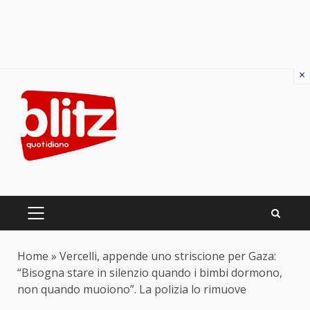
×
Skip
to
content
PRIMARY
MENU
Home
»
Vercelli, appende uno striscione per Gaza:
“Bisogna stare in silenzio quando i bimbi dormono,
non quando muoiono”. La polizia lo rimuove