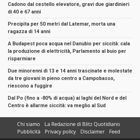
Cadono dal cestello elevatore, gravi due giardinieri
di 40 e 67 anni
Precipita per 50 metri dal Latemar, morta una
ragazza di 14 anni
A Budapest poca acqua nel Danubio per siccità: cala
la produzione di elettricità, Parlamento al buio per
risparmiare
Due minorenni di 13 e 14 anni trascinate e molestate
da tre giovani in pieno centro a Campobasso,
riescono a fuggire
Dal Po (fino a -80% di acqua) ai laghi del Nord e del
Centro è allarme siccità: va meglio al Sud
Chi siamo
La Redazione di Blitz Quotidiano
Pubblicità
Privacy policy
Disclaimer
Feed