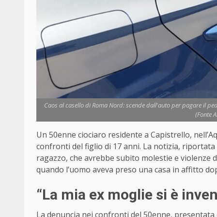
Caos al casello di Roma Nord: scende dall'auto per pagare il ped
(Fonte A
Un 50enne ciociaro residente a Capistrello, nell’Aq
confronti del figlio di 17 anni. La notizia, riporta
ragazzo, che avrebbe subito molestie e violenze d
quando l’uomo aveva preso una casa in affitto dop
“La mia ex moglie si è inven
La denuncia nei confronti del 50enne, presentata 