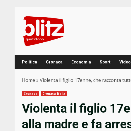
Skip
to
content
Politica
Cronaca
Economia
Sport
Video
Home
»
Violenta il figlio 17enne, che racconta tut
Cronaca
Cronaca Italia
Violenta il figlio 17
alla madre e fa arre