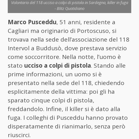
Volontario del 118 ucciso a colpi di pistola in Sardegna, killer in fuga
- Blitz Quotidiano
Marco Pusceddu
, 51 anni, residente a
Cagliari ma originario di Portoscuso, si
trovava nella sede dell’associazione del 118
Intervol a Buddusò, dove prestava servizio
come soccorritore. Nella notte, l’uomo è
stato
ucciso a colpi di pistola
. Stando alle
prime informazioni, un uomo si è
presentato nella sede del 118, chiedendo
esplicitamente della vittima: poi gli ha
sparato cinque colpi di pistola,
freddandolo. Infine, il killer si è dato alla
fuga. I colleghi di Pusceddu hanno provato
disperatamente di rianimarlo, senza però
riuscirci.