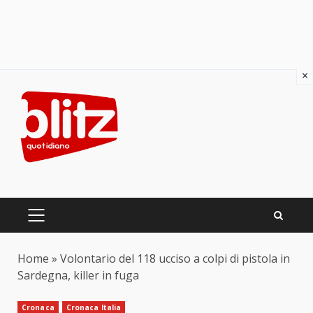
×
Skip
to
content
PRIMARY
MENU
Home
»
Volontario del 118 ucciso a colpi di pistola in
Sardegna, killer in fuga
Cronaca
Cronaca Italia